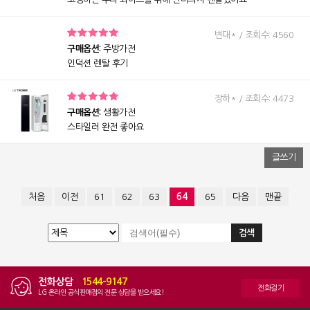
변대* / 조회수: 4560
구매옵션:
주방가전
인덕션 렌탈 후기
장하* / 조회수: 4473
구매옵션:
생활가전
스타일러 완전 좋아요
글쓰기
처음
이전
61
62
63
64
65
다음
맨끝
전화상담
|
1544-9147
전화걸기
LG 온라인 공식판매점의 전문 상담을 받으세요!