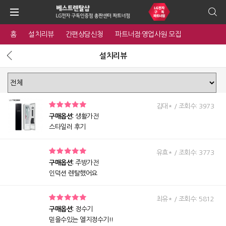
홈
설치리뷰
간편상담신청
파트너점·영업사원 모집
설치리뷰
김대* / 조회수: 3973
구매옵션:
생활가전
스타일러 후기
유효* / 조회수: 3773
구매옵션:
주방가전
인덕션 렌탈했어요
최유* / 조회수: 5812
구매옵션:
정수기
믿을수있는 엘지정수기!!