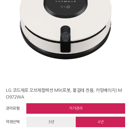
LG 코드제로 오브제컬렉션 M9(로봇, 물걸레 전용, 카밍베이지) M
O972WA
관리유형
자가관리
약정선택
3년
4년