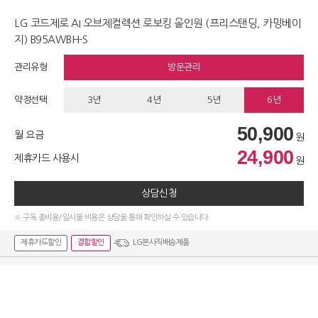
LG 코드제로 AI 오브제컬렉션 로보킹 올인원 (프리스탠딩, 카밍베이
지) B95AWBH-S
관리유형
방문관리
약정선택
3년
4년
5년
6년
50,900
월 요금
원
24,900
제휴카드 사용시
원
상담신청
※ 구독 총비용/일시불 비용은 상담을 통해 확인하실 수 있습니다.
제휴카드할인
결합할인
LG본사직배송제품