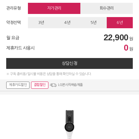
관리유형
자가관리
회수관리
약정선택
3년
4년
5년
6년
22,900
월 요금
원
0
제휴카드 사용시
원
상담신청
※ 구독 총비용/일시불 비용은 상담을 통해 확인하실 수 있습니다.
제휴카드할인
결합할인
LG본사직배송제품