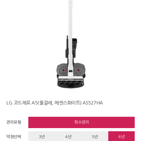
LG 코드제로 A5(물걸레, 에센스화이트) AS527HA
관리유형
회수관리
약정선택
3년
4년
5년
6년