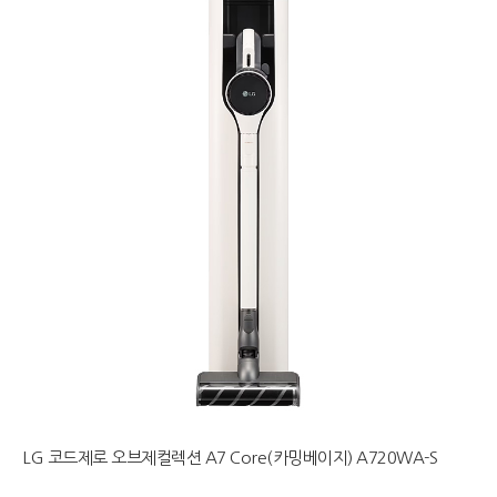
LG 코드제로 오브제컬렉션 A7 Core(카밍베이지) A720WA-S