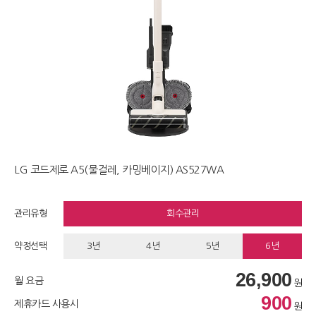
LG 코드제로 A5(물걸레, 카밍베이지) AS527WA
관리유형
회수관리
약정선택
3년
4년
5년
6년
26,900
월 요금
원
900
제휴카드 사용시
원