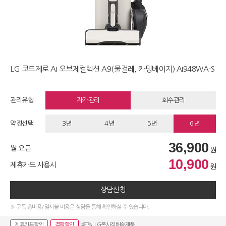
LG 코드제로 AI 오브제컬렉션 A9(물걸레, 카밍베이지) AI948WA-S
관리유형
자가관리
회수관리
약정선택
3년
4년
5년
6년
36,900
월 요금
원
10,900
제휴카드 사용시
원
상담신청
※ 구독 총비용/일시불 비용은 상담을 통해 확인하실 수 있습니다.
제휴카드할인
결합할인
LG본사직배송제품