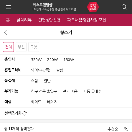
홈
설치리뷰
간편상담신청
파트너점·영업사원 모집
청소기
전체
무선
로봇
흡입력
320W
220W
150W
흡입구너비
와이드(광폭)
슬림
물걸레
스팀
일반
부가기능
침구 전용 흡입구
먼지 비움
자동 급배수
색상
화이트
베이지
선택초기화
11
총
개의 검색결과