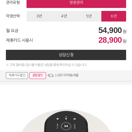
관리유형
방문관리
약정선택
3년
4년
5년
6년
54,900
월 요금
원
28,900
제휴카드 사용시
원
상담신청
※ 구독 총비용/일시불 비용은 상담을 통해 확인하실 수 있습니다.
제휴카드할인
결합할인
LG본사직배송제품