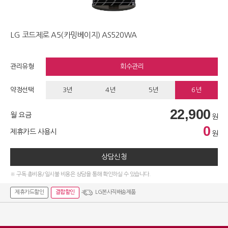
LG 코드제로 A5(카밍베이지) AS520WA
관리유형
회수관리
약정선택
3년
4년
5년
6년
22,900
월 요금
원
0
제휴카드 사용시
원
상담신청
※ 구독 총비용/일시불 비용은 상담을 통해 확인하실 수 있습니다.
제휴카드할인
결합할인
LG본사직배송제품