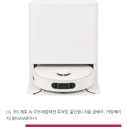
LG 코드제로 AI 오브제컬렉션 로보킹 올인원 (자동 급배수, 카밍베이
지) B95AWBTH-S