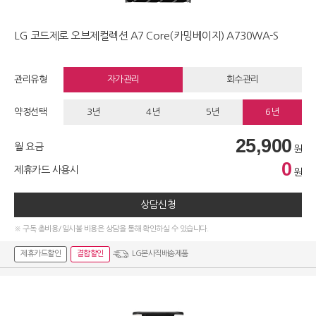
LG 코드제로 오브제컬렉션 A7 Core(카밍베이지) A730WA-S
관리유형
자가관리
회수관리
약정선택
3년
4년
5년
6년
25,900
월 요금
원
0
제휴카드 사용시
원
상담신청
※ 구독 총비용/일시불 비용은 상담을 통해 확인하실 수 있습니다.
제휴카드할인
결합할인
LG본사직배송제품