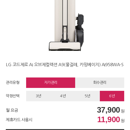
LG 코드제로 AI 오브제컬렉션 A9(물걸레, 카밍베이지) AI958WA-S
관리유형
자가관리
회수관리
약정선택
3년
4년
5년
6년
37,900
월 요금
원
11,900
제휴카드 사용시
원