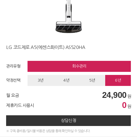
LG 코드제로 A5(에센스화이트) AS520HA
관리유형
회수관리
약정선택
3년
4년
5년
6년
24,900
월 요금
원
0
제휴카드 사용시
원
상담신청
※ 구독 총비용/일시불 비용은 상담을 통해 확인하실 수 있습니다.