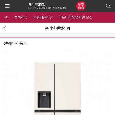
홈
설치리뷰
간편상담신청
파트너점·영업사원 모집
온라인 렌탈신청
선택한 제품 1.