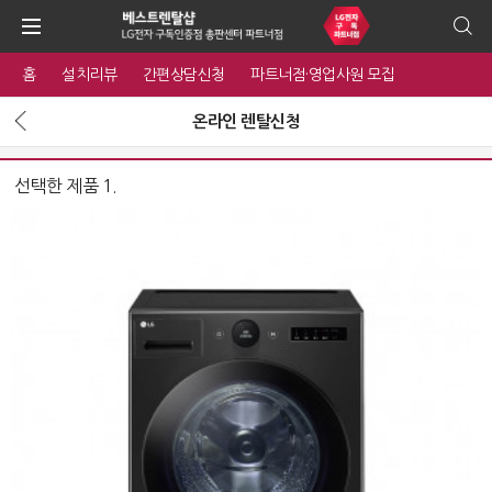
홈
설치리뷰
간편상담신청
파트너점·영업사원 모집
온라인 렌탈신청
선택한 제품 1.