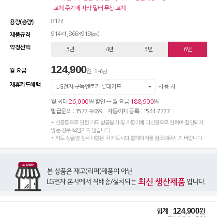
· 교체 주기에 따라 필터 무상 교체
817ℓ
용량(총량)
914×1,866×918(㎜)
제품규격
약정선택
3년
4년
5년
6년
124,900
월 요금
원
1~6년
제휴카드혜택
LG전자 구독엔로카 롯데카드
사용 시
26,000
188,900
월 최대
원 할인 → 월 요금
원
발급문의 : 1577-9469 자동이체 등록 : 1544-7777
* 신용등으로 인한 카드 발급불가 및 자동이체 미신청으로 인하여 할인되지
않는 경우 책임지지 않습니다.
* 카드 상품별 상세사항은 각 카드사의 홈페이지를 참조해주시기 바랍니다.
124,900
합계
원