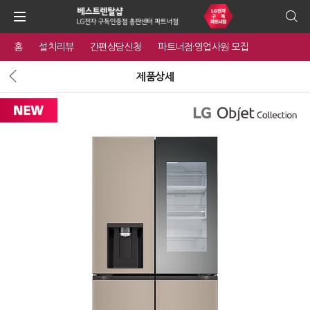
홈
설치리뷰
간편상담신청
파트너점·영업사원 모집
제품상세