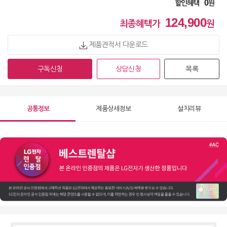
0
할인혜택
원
124,900
최종혜택가
원
제품견적서 다운로드
구독신청
상담신청
목록
공통정보
제품상세정보
설치리뷰