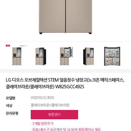
LG 디오스 오브제컬렉션 STEM 얼음정수 냉장고(노크온 매직스페이스,
클레이브라운/클레이브라운) W825GCC492S
W825GCC492S
모델명
클레이브라운+클레이브라운
색상
관리유형
방문관리
· 3개월 방문주기
· 유로/출수구 살균케어 및 내/외부 토탈클리닝 제공