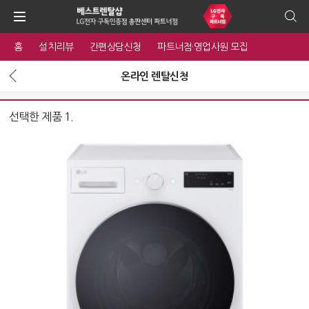
홈
설치리뷰
간편상담신청
파트너점·영업사원 모집
온라인 렌탈신청
선택한 제품 1.