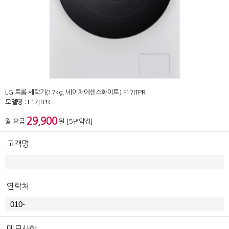
LG 트롬 세탁기(17kg, 네이처에센스화이트) F17ITPR
모델명 : F17ITPR
29,900
월 요금
원 [5년약정]
고객명
연락처
메모사항