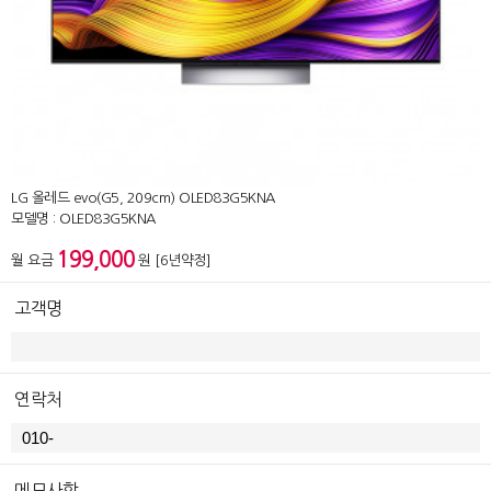
LG 올레드 evo(G5, 209cm) OLED83G5KNA
모델명 : OLED83G5KNA
199,000
월 요금
원 [6년약정]
고객명
연락처
메모사항