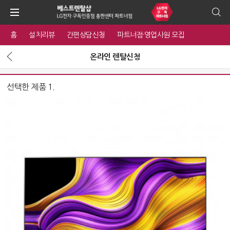
홈
설치리뷰
간편상담신청
파트너점·영업사원 모집
온라인 렌탈신청
선택한 제품 1.