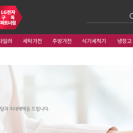
타일러
세탁가전
주방가전
식기세척기
냉장고