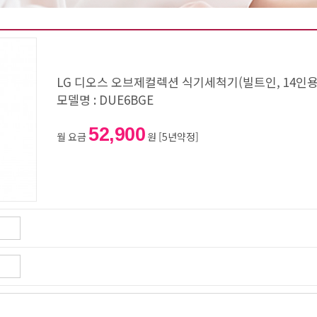
LG 디오스 오브제컬렉션 식기세척기(빌트인, 14인용,
모델명 : DUE6BGE
52,900
월 요금
원 [5년약정]