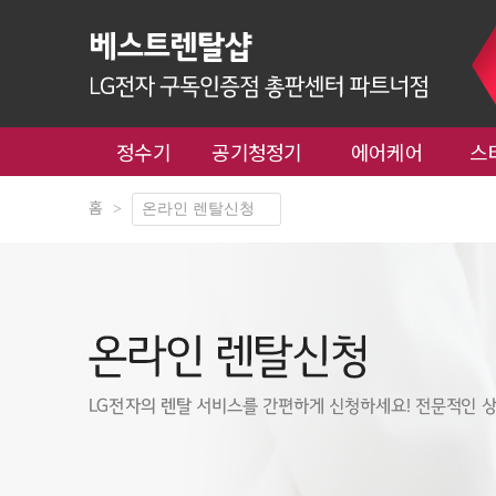
정수기
공기청정기
에어케어
스
홈
>