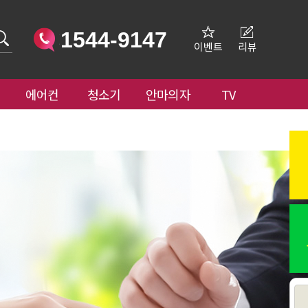
1544-9147
이벤트
리뷰
에어컨
청소기
안마의자
TV