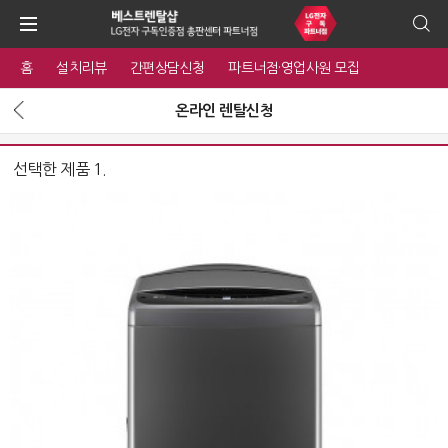
홈
설치리뷰
간편상담신청
파트너점·영업사원 모집
온라인 렌탈신청
선택한 제품 1.