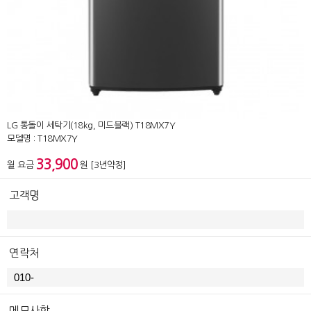
LG 통돌이 세탁기(18kg, 미드블랙) T18MX7Y
모델명 : T18MX7Y
33,900
월 요금
원 [3년약정]
고객명
연락처
메모사항